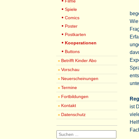
Filme
Spiele
beg
Comics
Wie 
Poster
Frag
Postkarten
Erfa
Kooperationen
unge
Buttons
davo
Exp
Betrifft Kinder Abo
Spra
Vorschau
ents
Neuerscheinungen
unte
Termine
Fortbildungen
Reg
Kontakt
ist 
viel
Datenschutz
Helf
Fac