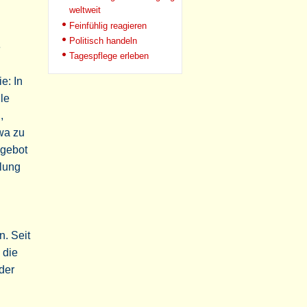
weltweit
Feinfühlig reagieren
Politisch handeln
e
Tagespflege erleben
e: In
le
,
wa zu
ngebot
klung
. Seit
 die
 der