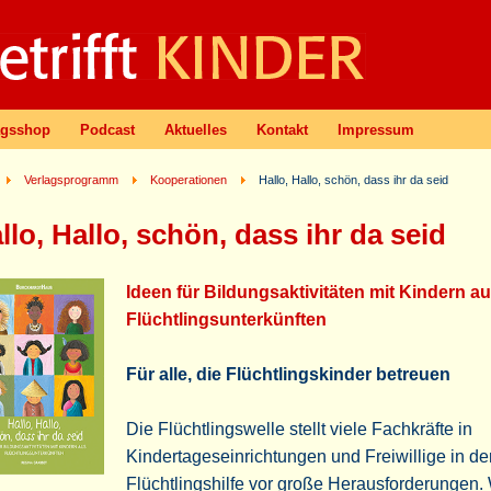
agsshop
Podcast
Aktuelles
Kontakt
Impressum
Verlagsprogramm
Kooperationen
Hallo, Hallo, schön, dass ihr da seid
llo, Hallo, schön, dass ihr da seid
Ideen für Bildungsaktivitäten mit Kindern a
Flüchtlingsunterkünften
Für alle, die Flüchtlingskinder betreuen
Die Flüchtlingswelle stellt viele Fachkräfte in
Kindertageseinrichtungen und Freiwillige in de
Flüchtlingshilfe vor große Herausforderungen.