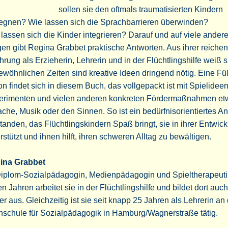
sollen sie den oftmals traumatisierten Kindern
egnen? Wie lassen sich die Sprachbarrieren überwinden?
lassen sich die Kinder integrieren? Darauf und auf viele ander
en gibt Regina Grabbet praktische Antworten. Aus ihrer reichen
hrung als Erzieherin, Lehrerin und in der Flüchtlingshilfe weiß si
wöhnlichen Zeiten sind kreative Ideen dringend nötig. Eine Fül
n findet sich in diesem Buch, das vollgepackt ist mit Spielideen
erimenten und vielen anderen konkreten Fördermaßnahmen et
che, Musik oder den Sinnen. So ist ein bedürfnisorientiertes A
tanden, das Flüchtlingskindern Spaß bringt, sie in ihrer Entwic
rstützt und ihnen hilft, ihren schweren Alltag zu bewältigen.
ina Grabbet
Diplom-Sozialpädagogin, Medienpädagogin und Spieltherapeutin
en Jahren arbeitet sie in der Flüchtlingshilfe und bildet dort auch
er aus. Gleichzeitig ist sie seit knapp 25 Jahren als Lehrerin an
hschule für Sozialpädagogik in Hamburg/Wagnerstraße tätig.