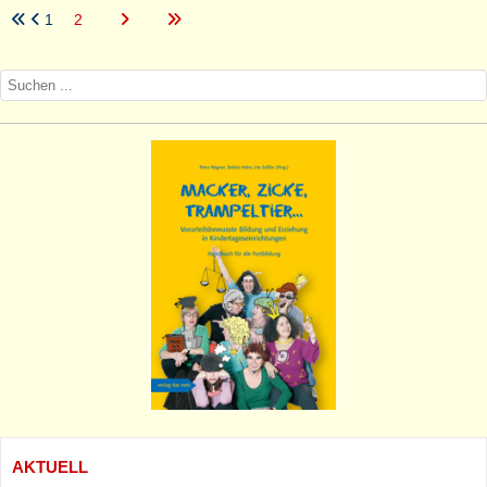
1
2
AKTUELL