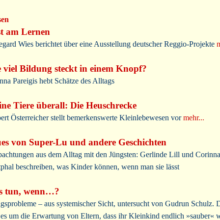
sen
t am Lernen
egard Wies berichtet über eine Ausstellung deutscher Reggio-Projekte
m
 viel Bildung steckt in einem Knopf?
nna Pareigis hebt Schätze des Alltags
ine Tiere überall: Die Heuschrecke
ert Österreicher stellt bemerkenswerte Kleinlebewesen vor
mehr...
es von Super-Lu und andere Geschichten
achtungen aus dem Alltag mit den Jüngsten: Gerlinde Lill und Corinn
phal beschreiben, was Kinder können, wenn man sie lässt
s tun, wenn…?
agsprobleme – aus systemischer Sicht, untersucht von Gudrun Schulz. 
 es um die Erwartung von Eltern, dass ihr Kleinkind endlich »sauber« 