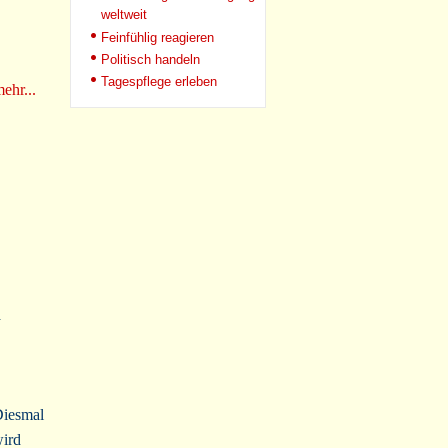
weltweit
Feinfühlig reagieren
Politisch handeln
Tagespflege erleben
ehr...
a
Diesmal
wird