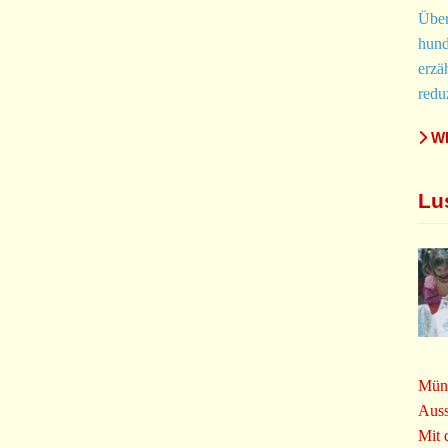
Über
hund
erzä
redu
WE
Lu
Müns
Auss
Mit 