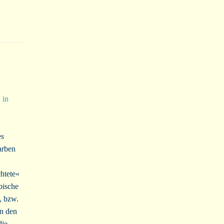
 in
es
arben
chtete«
pische
, bzw.
on den
die