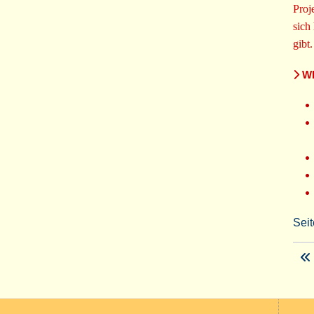
Proj
sich
gibt
WE
Seit