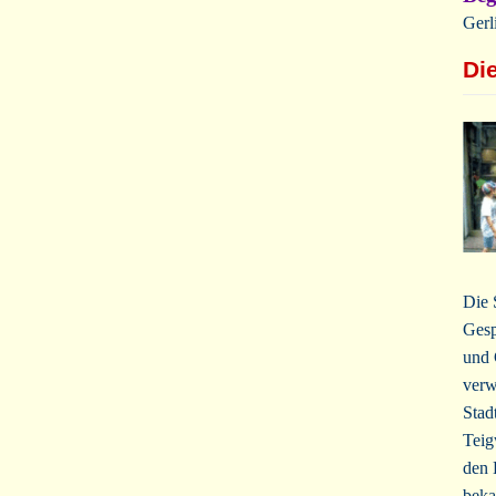
Gerl
Di
Die 
Gesp
und 
verw
Stad
Teig
den 
beka