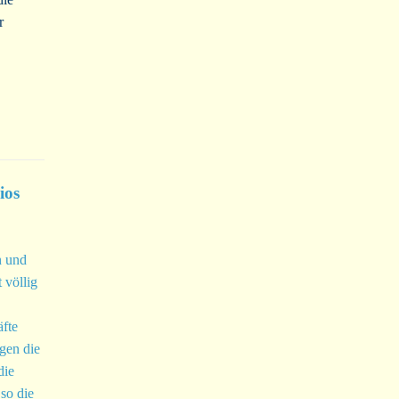
r
ios
n und
 völlig
fte
gen die
die
so die