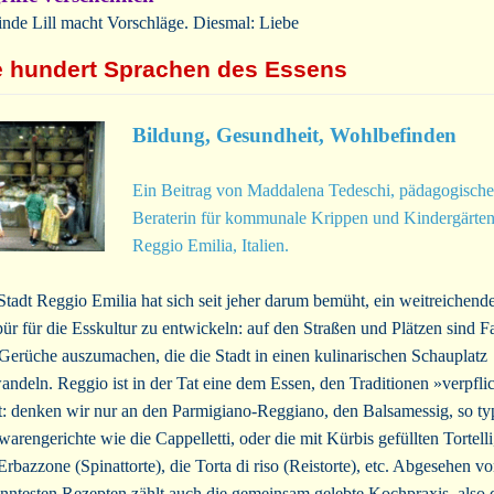
inde Lill macht Vorschläge. Diesmal: Liebe
e hundert Sprachen des Essens
Bildung, Gesundheit, Wohlbefinden
Ein Beitrag von Maddalena Tedeschi, pädagogische
Beraterin für kommunale Krippen und Kindergärten
Reggio Emilia, Italien.
Stadt Reggio Emilia hat sich seit jeher darum bemüht, ein weitreichend
ür für die Esskultur zu entwickeln: auf den Straßen und Plätzen sind F
Gerüche auszumachen, die die Stadt in einen kulinarischen Schauplatz
andeln. Reggio ist in der Tat eine dem Essen, den Traditionen »verpfli
t: denken wir nur an den Parmigiano-Reggiano, den Balsamessig, so ty
warengerichte wie die Cappelletti, oder die mit Kürbis gefüllten Tortelli
Erbazzone (Spinattorte), die Torta di riso (Reistorte), etc. Abgesehen v
nntesten Rezepten zählt auch die gemeinsam gelebte Kochpraxis, also 