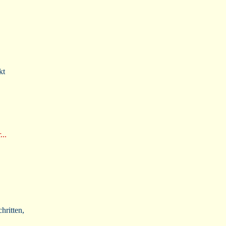
kt
...
hritten,