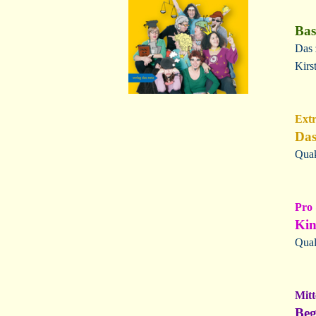
Bas
Das 
Kirs
Ext
Das
Quak
Pro
Kin
Qual
Mitt
Beg