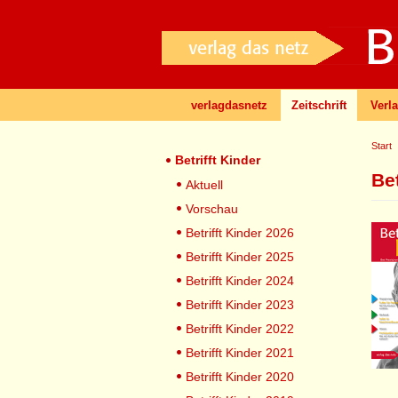
verlagdasnetz
Zeitschrift
Verl
Start
Betrifft Kinder
Be
Aktuell
Vorschau
Betrifft Kinder 2026
Betrifft Kinder 2025
Betrifft Kinder 2024
Betrifft Kinder 2023
Betrifft Kinder 2022
Betrifft Kinder 2021
Betrifft Kinder 2020