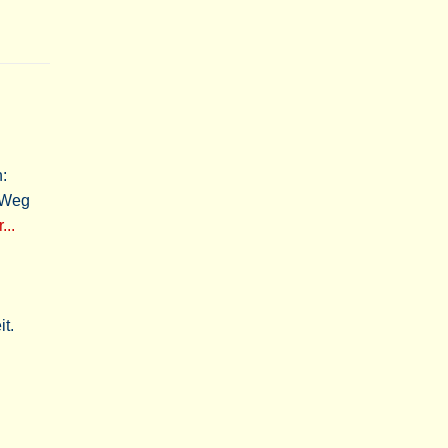
:
m Weg
...
t.