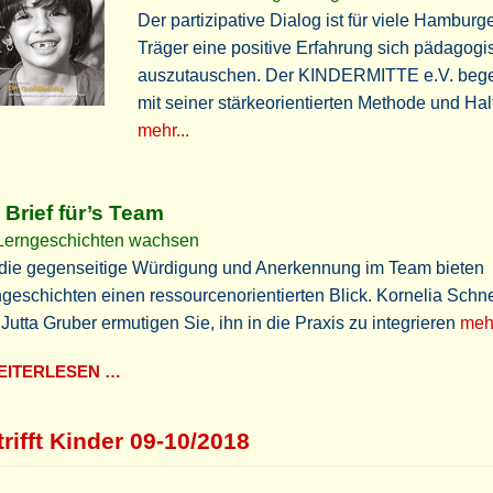
Der partizipative Dialog ist für viele Hamburg
Träger eine positive Erfahrung sich pädagogi
auszutauschen. Der KINDERMITTE e.V. begei
mit seiner stärkeorientierten Methode und Hal
mehr...
 Brief für’s Team
 Lerngeschichten wachsen
 die gegenseitige Würdigung und Anerkennung im Team bieten
geschichten einen ressourcenorientierten Blick. Kornelia Schn
Jutta Gruber ermutigen Sie, ihn in die Praxis zu integrieren
mehr
ITERLESEN …
rifft Kinder 09-10/2018