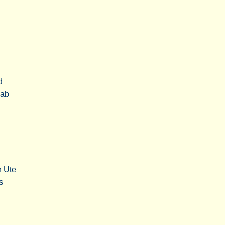
d
 ab
n Ute
s