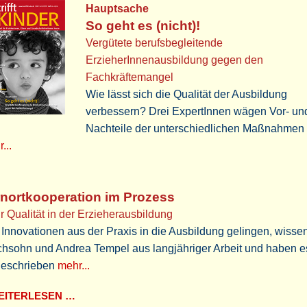
Hauptsache
So geht es (nicht)!
Vergütete berufsbegleitende
ErzieherInnenausbildung gegen den
Fachkräftemangel
Wie lässt sich die Qualität der Ausbildung
verbessern? Drei ExpertInnen wägen Vor- un
Nachteile der unterschiedlichen Maßnahmen
...
nortkooperation im Prozess
 Qualität in der Erzieherausbildung
Innovationen aus der Praxis in die Ausbildung gelingen, wisse
chsohn und Andrea Tempel aus langjähriger Arbeit und haben e
geschrieben
mehr...
ITERLESEN …