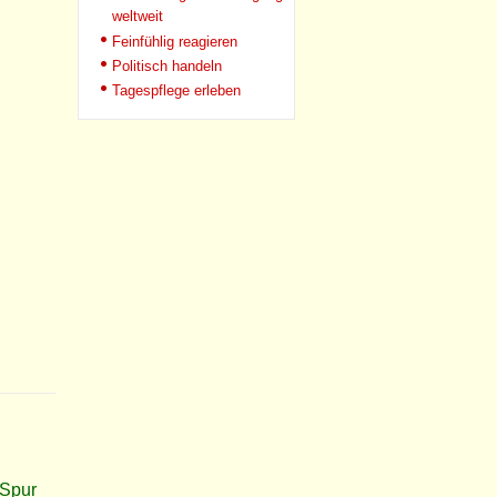
weltweit
Feinfühlig reagieren
Politisch handeln
Tagespflege erleben
 Spur