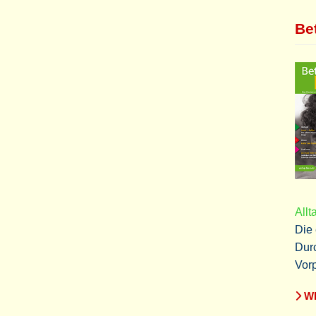
Bet
Allt
Die 
Durc
Vor
WE