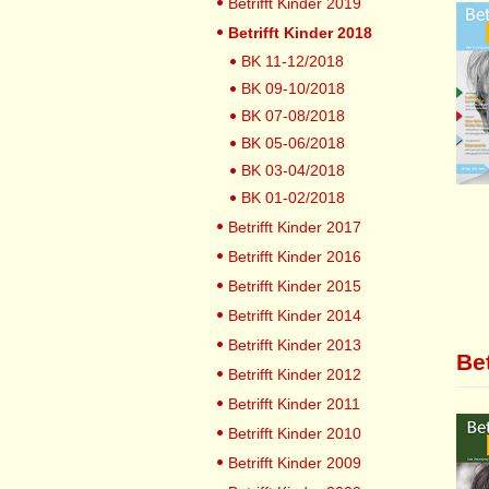
Betrifft Kinder 2019
Betrifft Kinder 2018
BK 11-12/2018
BK 09-10/2018
BK 07-08/2018
BK 05-06/2018
BK 03-04/2018
BK 01-02/2018
Betrifft Kinder 2017
Betrifft Kinder 2016
Betrifft Kinder 2015
Betrifft Kinder 2014
Betrifft Kinder 2013
Bet
Betrifft Kinder 2012
Betrifft Kinder 2011
Betrifft Kinder 2010
Betrifft Kinder 2009