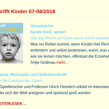
rifft Kinder 07-08/2018
Hauptsache
Spiele Kind, spiele!
Wie das Recht auf Spiel meine Arbeit verände
Was ins Rollen kommt, wenn Kinder ihre Rec
einfordern und selbst bestimmen, wann, was
wie sie lernen möchten, offenbart die Erzieher
Antje Grübnau
mehr...
tasie, Motivation und Selbstkontrolle
 die Funktion des Spiels
Spielforscher und Professor Ulrich Heimlich erklärt im Interview
er sich die Welt aneignen und spielend groß werden
ITERLESEN …