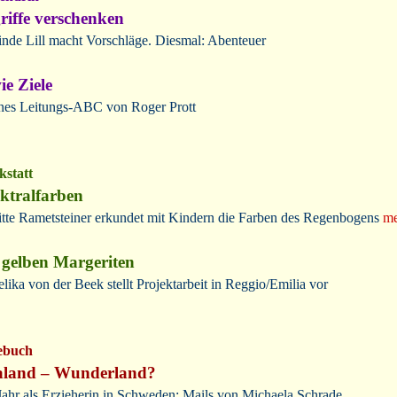
riffe verschenken
inde Lill macht Vorschläge. Diesmal: Abenteuer
ie Ziele
nes Leitungs-ABC von Roger Prott
statt
ktralfarben
itte Rametsteiner erkundet mit Kindern die Farben des Regenbogens
me
 gelben Margeriten
lika von der Beek stellt Projektarbeit in Reggio/Emilia vor
ebuch
aland – Wunderland?
Jahr als Erzieherin in Schweden: Mails von Michaela Schrade