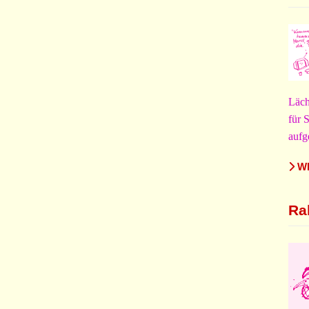
Läch
für 
aufg
WE
Ra