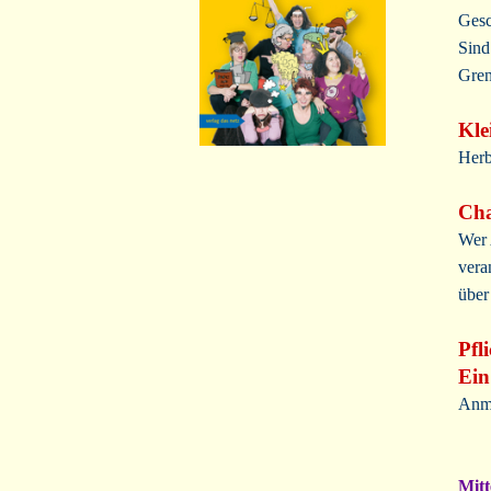
Gesc
Sind
Gren
Kle
Herb
Cha
Wer 
vera
über
Pfl
Ein
Anme
Mitt