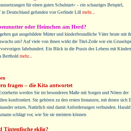
aussetzungen für einen guten Schulstart« – ein schauriges Beispiel,
 in Deutschland gefunden von Gerlinde Lill
mehr...
enmutter oder Heimchen am Herd?
gehen gut ausgebildete Mütter und kinderfreundliche Väter heute mit i
wuchs um? Auf viele von ihnen wirkt die Titel-Zeile wie ein Gruselsp
vorvorigen Jahrhundert. Ein Blick in die Praxis des Lebens mit Kinde
a Berthold
mehr...
sen
ern fragen – die Kita antwortet
Erzieherin werden Sie im besonderen Maße mit Sorgen und Nöten der
lien konfrontiert. Sie gehören zu den ersten Instanzen, mit denen sich E
inander setzen. Natürlich sind damit Anforderungen verbunden. Harald
mann schlägt vor, wie Sie sie meistern können
d Tintenfische eklig?