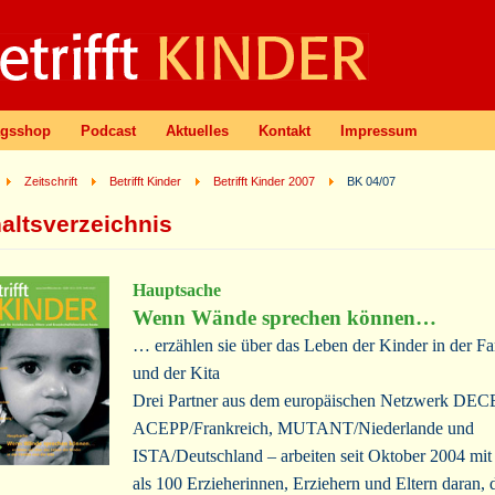
agsshop
Podcast
Aktuelles
Kontakt
Impressum
Zeitschrift
Betrifft Kinder
Betrifft Kinder 2007
BK 04/07
haltsverzeichnis
Hauptsache
Wenn Wände sprechen können…
… erzählen sie über das Leben der Kinder in der Fa
und der Kita
Drei Partner aus dem europäischen Netzwerk DEC
ACEPP/Frankreich, MUTANT/Niederlande und
ISTA/Deutschland – arbeiten seit Oktober 2004 mit
als 100 Erzieherinnen, Erziehern und Eltern daran, 