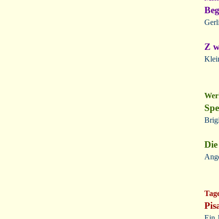
Beg
Gerl
Z w
Klei
Werk
Spe
Brig
Die
Ange
Tag
Pis
Ein 