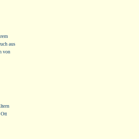
hrem
ruch aus
rn von
ltern
 Ott