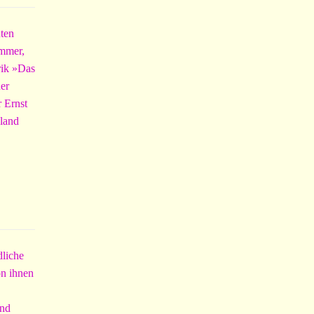
uten
ummer,
rik »Das
der
r Ernst
hland
dliche
on ihnen
und