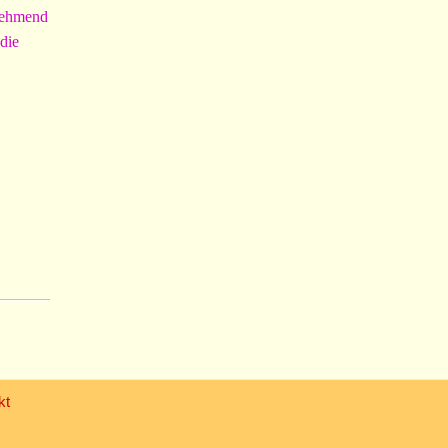
unehmend
die
kt