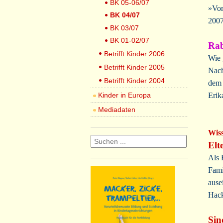
BK 05-06/07
»Vor
BK 04/07
2007
BK 03/07
BK 01-02/07
Rab
Betrifft Kinder 2006
Wie 
Betrifft Kinder 2005
Nach
Betrifft Kinder 2004
dem 
Kinder in Europa
Erik
Mediadaten
Wis
Elt
Als 
Fami
ause
Hack
Sin