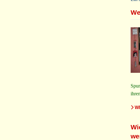
We
Spur
ihre
WE
Wi
we