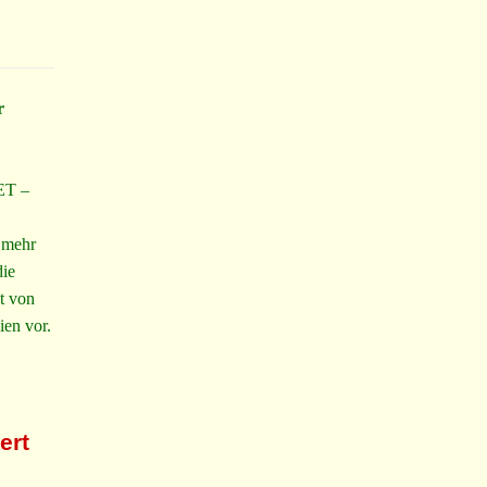
r
ET –
 mehr
die
t von
ien vor.
ert