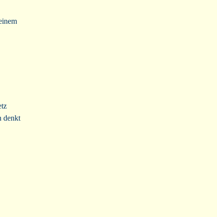
einem
etz
n denkt