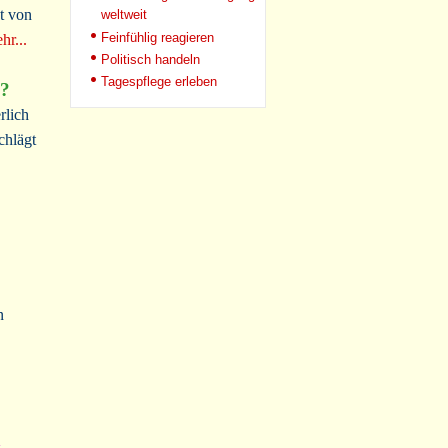
t von
weltweit
Feinfühlig reagieren
hr...
Politisch handeln
Tagespflege erleben
n?
rlich
chlägt
n
n