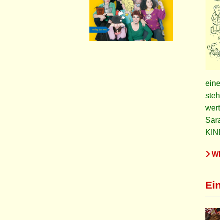
eine
steh
wert
Sar
KIN
WE
Ein