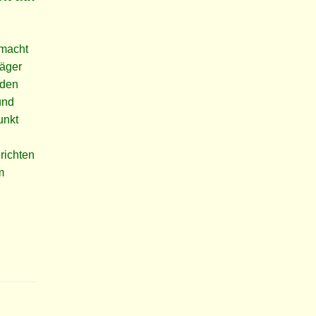
 macht
räger
 den
und
unkt
richten
m