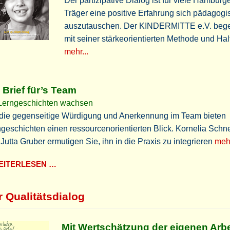
Der partizipative Dialog ist für viele Hamburg
Träger eine positive Erfahrung sich pädagogi
auszutauschen. Der KINDERMITTE e.V. begei
mit seiner stärkeorientierten Methode und Hal
mehr...
 Brief für’s Team
 Lerngeschichten wachsen
 die gegenseitige Würdigung und Anerkennung im Team bieten
geschichten einen ressourcenorientierten Blick. Kornelia Schn
Jutta Gruber ermutigen Sie, ihn in die Praxis zu integrieren
mehr
ITERLESEN …
r Qualitätsdialog
Mit Wertschätzung der eigenen Arbe