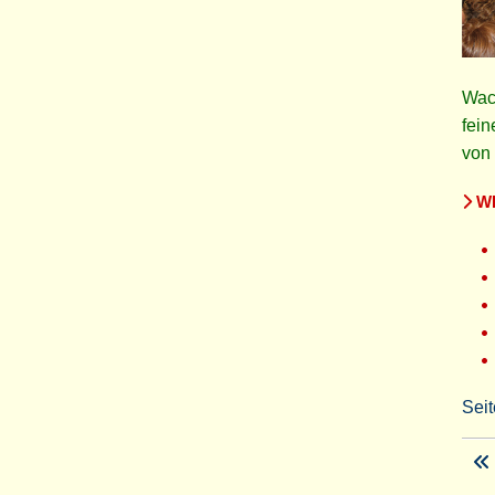
Wach
fein
von 
WE
Seit