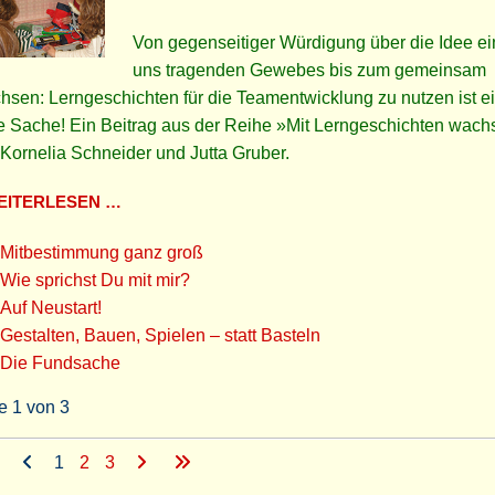
Von gegenseitiger Würdigung über die Idee e
uns tragenden Gewebes bis zum gemeinsam
sen: Lerngeschichten für die Teamentwicklung zu nutzen ist e
e Sache! Ein Beitrag aus der Reihe »Mit Lerngeschichten wac
Kornelia Schneider und Jutta Gruber.
ITERLESEN …
Mitbestimmung ganz groß
Wie sprichst Du mit mir?
Auf Neustart!
Gestalten, Bauen, Spielen – statt Basteln
Die Fundsache
e 1 von 3
1
2
3