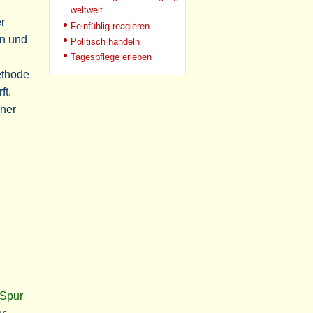
weltweit
r
Feinfühlig reagieren
en und
Politisch handeln
Tagespflege erleben
ethode
ft.
ener
 Spur