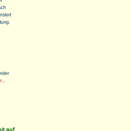
er
sch
stert
tung.
eider
...
it auf