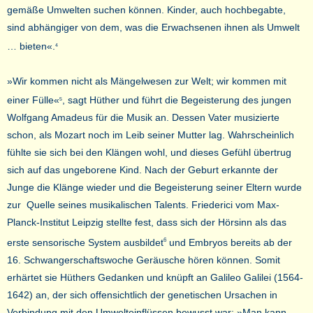
gemäße Umwelten suchen können. Kinder, auch hochbegabte,
sind abhängiger von dem, was die Erwachsenen ihnen als Umwelt
… bieten«.
4
»Wir kommen nicht als Mängelwesen zur Welt; wir kommen mit
einer Fülle«
, sagt Hüther und führt die Begeisterung des jungen
5
Wolfgang Amadeus für die Musik an. Dessen Vater musizierte
schon, als Mozart noch im Leib seiner Mutter lag. Wahrscheinlich
fühlte sie sich bei den Klängen wohl, und dieses Gefühl übertrug
sich auf das ungeborene Kind. Nach der Geburt erkannte der
Junge die Klänge wieder und die Begeisterung seiner Eltern wurde
zur Quelle seines musikalischen Talents. Friederici vom Max-
Planck-Institut Leipzig stellte fest, dass sich der Hörsinn als das
erste sensorische System ausbildet
und Embryos bereits ab der
6
16. Schwangerschaftswoche Geräusche hören können. Somit
erhärtet sie Hüthers Gedanken und knüpft an Galileo Galilei (1564-
1642) an, der sich offensichtlich der genetischen Ursachen in
Verbindung mit den Umwelteinflüssen bewusst war: »Man kann