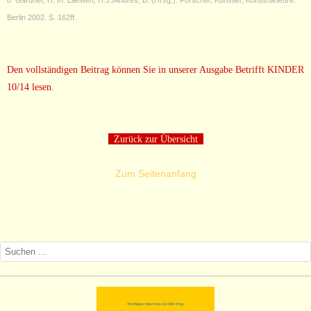
8
Gardner, H. In: Laewen, H.J./Andres, B. (Hrsg.): Forscher, Künstler, Konstrukteure.
Berlin 2002. S. 162ff.
Den vollständigen Beitrag können Sie in unserer Ausgabe Betrifft KINDER
10/14 lesen.
Zurück zur Übersicht
Zum Seitenanfang