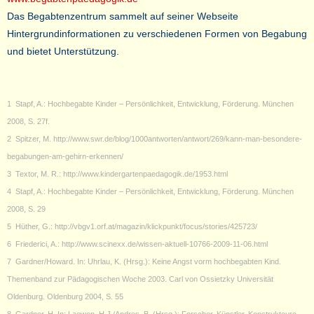
Das Begabtenzentrum sammelt auf seiner Webseite
Hintergrundinformationen zu verschiedenen Formen von Begabung
und bietet Unterstützung.
1 Stapf, A.: Hochbegabte Kinder – Persönlichkeit, Entwicklung, Förderung. München
2008, S. 27f.
2 Spitzer, M. http://www.swr.de/blog/1000antworten/antwort/269/kann-man-besondere-
begabungen-am-gehirn-erkennen/
3 Textor, M. R.: http://www.kindergartenpaedagogik.de/1953.html
4 Stapf, A.: Hochbegabte Kinder – Persönlichkeit, Entwicklung, Förderung. München
2008, S. 29
5 Hüther, G.: http://vbgv1.orf.at/magazin/klickpunkt/focus/stories/425723/
6 Friederici, A.: http://www.scinexx.de/wissen-aktuell-10766-2009-11-06.html
7 Gardner/Howard. In: Uhrlau, K. (Hrsg.): Keine Angst vorm hochbegabten Kind.
Themenband zur Pädagogischen Woche 2003. Carl von Ossietzky Universität
Oldenburg. Oldenburg 2004, S. 55