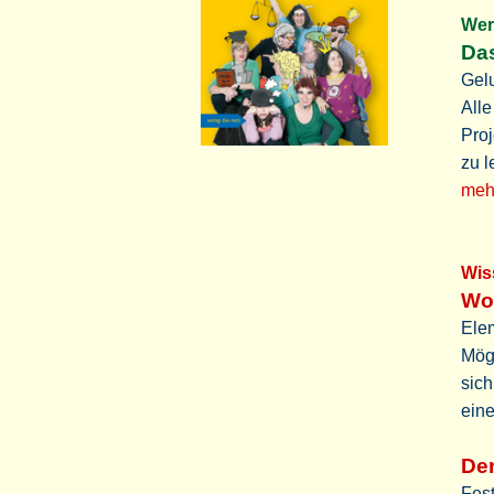
We
Das
Gelu
Alle
Proj
zu l
mehr
Wi
Wo
Elem
Mögl
sich
eine
Der
Fest