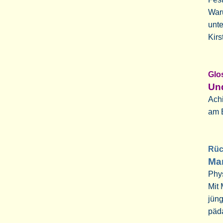
Waru
unte
Kirs
G
Und
Achi
am E
Rü
Ma
Phy
Mit 
jüng
päd