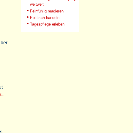
weltweit
Feinfühlig reagieren
Politisch handeln
Tagespflege erleben
über
ut
...
ms