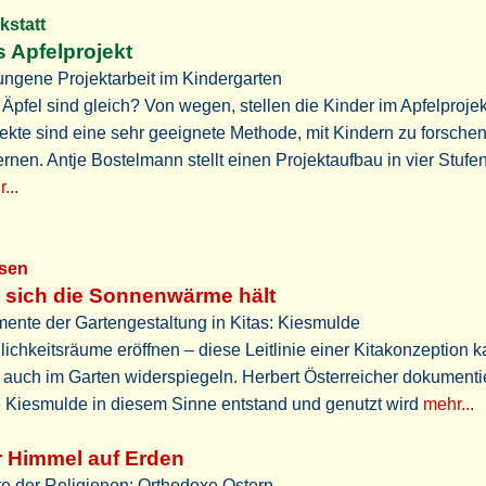
rkstatt
 Apfelprojekt
ngene Projektarbeit im Kindergarten
 Äpfel sind gleich? Von wegen, stellen die Kinder im Apfelprojekt
ekte sind eine sehr geeignete Methode, mit Kindern zu forsche
ernen. Antje Bostelmann stellt einen Projektaufbau in vier Stufe
...
ssen
 sich die Sonnenwärme hält
ente der Gartengestaltung in Kitas: Kiesmulde
ichkeitsräume eröffnen – diese Leitlinie einer Kitakonzeption 
 auch im Garten widerspiegeln. Herbert Österreicher dokumentie
 Kiesmulde in diesem Sinne entstand und genutzt wird
mehr...
 Himmel auf Erden
e der Religionen: Orthodoxe Ostern