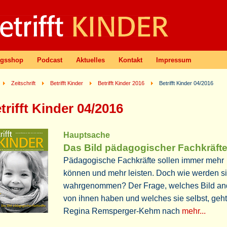
agsshop
Podcast
Aktuelles
Kontakt
Impressum
Zeitschrift
Betrifft Kinder
Betrifft Kinder 2016
Betrifft Kinder 04/2016
trifft Kinder 04/2016
Hauptsache
Das Bild pädagogischer Fachkräft
Pädagogische Fachkräfte sollen immer mehr
können und mehr leisten. Doch wie werden s
wahrgenommen? Der Frage, welches Bild an
von ihnen haben und welches sie selbst, geht
Regina Remsperger-Kehm nach
mehr...