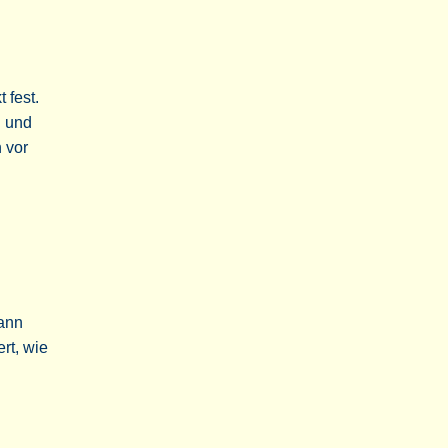
 fest.
n und
n vor
kann
rt, wie