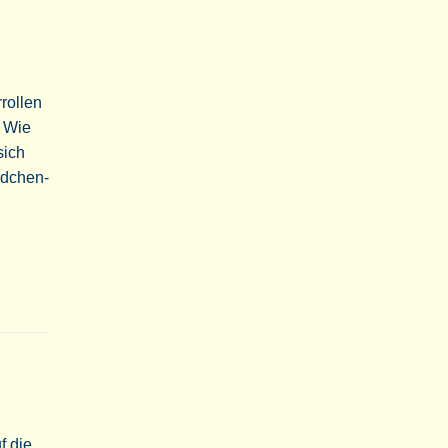
rollen
? Wie
sich
ädchen-
f die