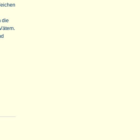
Weichen
 die
Vätern.
nd