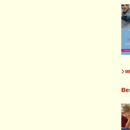
WE
Be