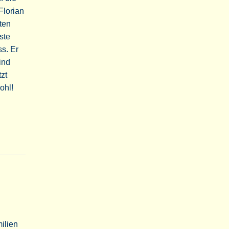
Florian
ten
ste
s. Er
ind
zt
ohl!
milien