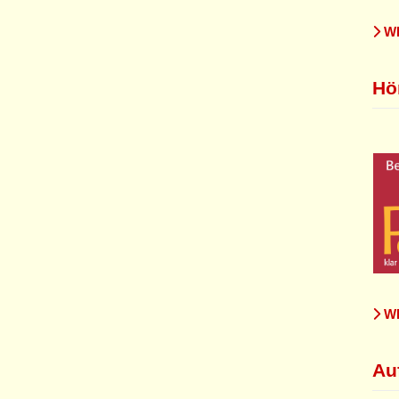
WE
Hö
WE
Au