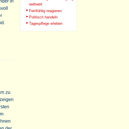
nder in
weltweit
voll
Feinfühlig reagieren
er
Politisch handeln
nd.
Tagespflege erleben
rn zu
 zeigen
rsten
em
Ihnen
en der