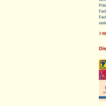
Präv
Fach
Fach
verl
WE
Di