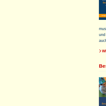
muss
und 
auch
WE
Be