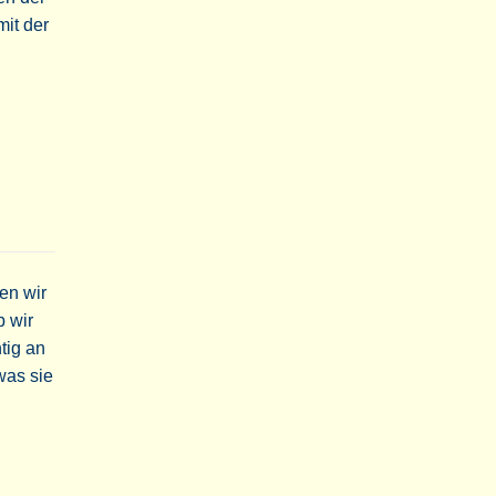
mit der
en wir
b wir
tig an
was sie