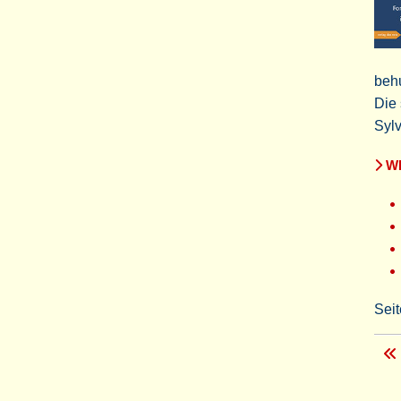
beh
Die
Sylv
WE
Seit